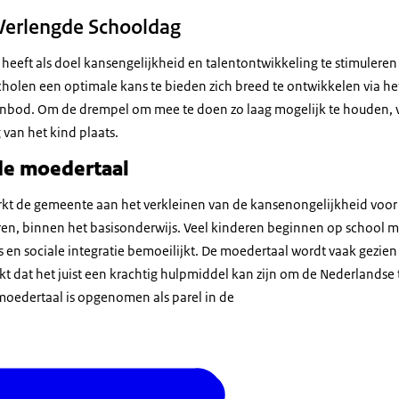
erlengde Schooldag
heeft als doel kansengelijkheid en talentontwikkeling te stimulere
olen een optimale kans te bieden zich breed te ontwikkelen via he
nbod. Om de drempel om mee te doen zo laag mogelijk te houden, v
van het kind plaats.
de moedertaal
rkt de gemeente aan het verkleinen van de kansenongelijkheid voor 
n, binnen het basisonderwijs. Veel kinderen beginnen op school me
s en sociale integratie bemoeilijkt. De moedertaal wordt vaak gezie
jkt dat het juist een krachtig hulpmiddel kan zijn om de Nederlandse t
 moedertaal is opgenomen als parel in de