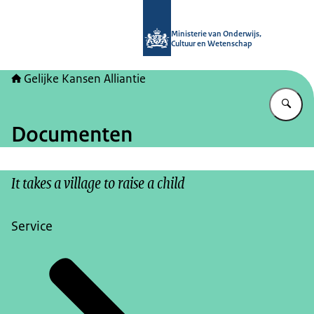
Naar de homepage van Gelijke kans
Ministerie van Onderwijs,
Cultuur en Wetenschap
Gelijke Kansen Alliantie
Vu
Documenten
It takes a village to raise a child
Service