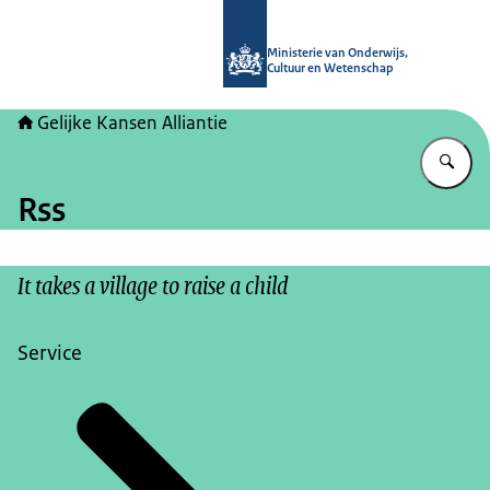
Naar de homepage van Gelijke kans
Ministerie van Onderwijs,
Cultuur en Wetenschap
Gelijke Kansen Alliantie
Vu
Rss
It takes a village to raise a child
Service