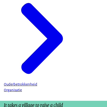
Ouderbetrokkenheid
Organisatie
It takes a village to raise a child