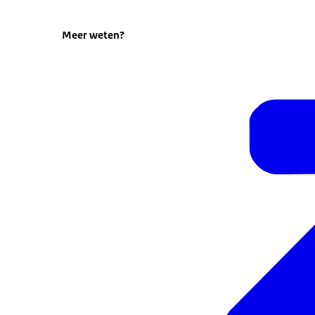
(Amersfoort)
Corlaer college,
(Amsterdam)
De
Haag)
Wateringseveld College,
(Hengelo)
Mont
Meer weten?
Gooische Praktijkschool,
(Hoorn)
Montesorrisc
Kindcentrum IJsselmonde, Zuiderpark Colleg
Vuurvogel,
(Utrecht)
Gerrit Rietveld College, N
College
(Wateringen/Westland)
WSKO St Joze