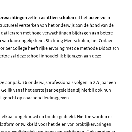
Verwachtingen
zetten
achttien scholen
uit het
po en vo
in
structureel versterken van het onderwijs aan de hand van de
s dat leraren met hoge verwachtingen bijdragen aan betere
n van kansengelijkheid. Stichting Meerscholen, het Corlaer
Corlaer College heeft rijke ervaring met de methode Didactisch
rtoe zal deze school inhoudelijk bijdragen aan deze
ze aanpak. 36 onderwijsprofessionals volgen in 2,5 jaar een
 Gelijk vanaf het eerste jaar begeleiden zij hierbij ook hun
ect gericht op coachend leidinggeven.
t elkaar opgebouwd en breder gedeeld. Hiertoe worden er
platform ontwikkeld voor het delen van praktijkervaringen,
siëren over didactiek van hoge verwachtingen. Ook worden er