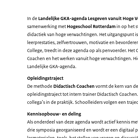
In de
Landelijke GKA-agenda Lesgeven
vanuit Hoge 
samenwerking met
Hogeschool Rotterdam
in op het 
didactiek van hoge verwachtingen. Het uitgangspunt i
leerprestaties, zelfvertrouwen, motivatie en bevordere
College, treedt in deze agenda op als penvoerder. Het 
Coachen en het werken vanuit hoge verwachtingen. Hie
Landelijke GKA-agenda.
Opleidingstraject
De methode
Didactisch Coachen
vormt de kern van de
opleidingstraject tot intern trainer Didactisch Coachen.
collega’s in de praktijk. Schoolleiders volgen een traj
Kennisopbouw- en deling
Als onderdeel van deze agenda wordt actief kennis me
drie symposia georganiseerd en wordt er een digitaal 
lesmaterialen, tools, het stellen van vragen en discus