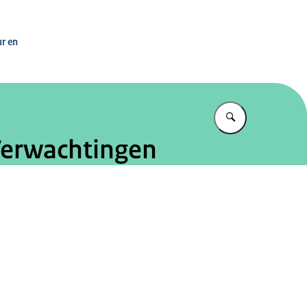
n
ur en
Vul in wat u z
Verwachtingen