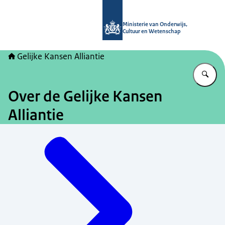
Naar de homepage van Gelijke kans
Ministerie van Onderwijs,
Cultuur en Wetenschap
Gelijke Kansen Alliantie
Vu
Over de Gelijke Kansen
Alliantie
Menu