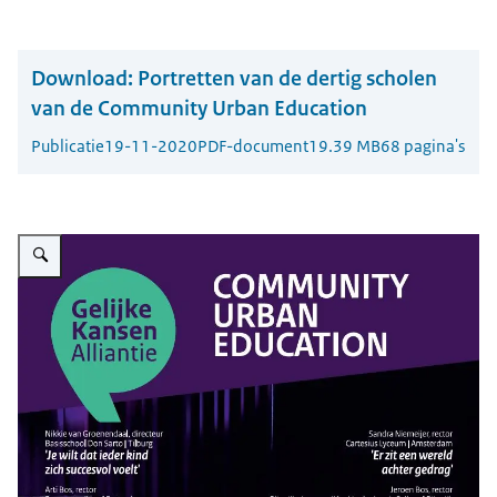
Download:
Portretten van de dertig scholen
van de Community Urban Education
Publicatie
19-11-2020
PDF-document
19.39 MB
68 pagina's
Vergroot afbeelding Cover van de CUE-bundel