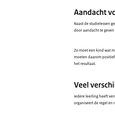
Aandacht vo
Naast de studielessen gee
door aandacht te geven 
Zo moet een kind wat me
moeten daarom positief z
het resultaat.
Veel versch
Iedere leerling heeft ve
organiseert de regel en r