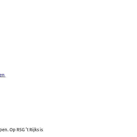
gen
en. Op RSG ’t Rijks is