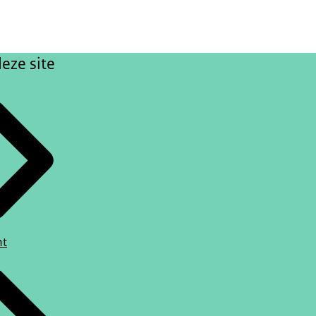
eze site
ht