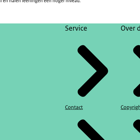
al en halen leerlingen een hoger niveau.
Service
Over d
Contact
Copyrig