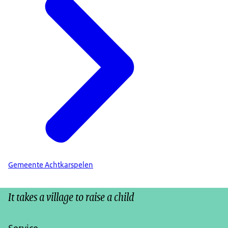
Gemeente Achtkarspelen
It takes a village to raise a child