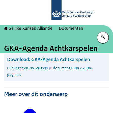
Naar de homepage van Gelijke kans
Ministerie van Onderwijs,
Cultuur en Wetenschap
Gelijke Kansen Alliantie
Documenten
Vu
GKA-Agenda Achtkarspelen
Download:
GKA-Agenda Achtkarspelen
Publicatie
20-09-2019
PDF-document
1009.69 KB
6
pagina's
Meer over dit onderwerp