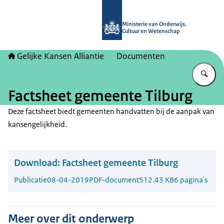
Naar de homepage van Gelijke kans
Ministerie van Onderwijs,
Cultuur en Wetenschap
Gelijke Kansen Alliantie
Documenten
Vu
Factsheet gemeente Tilburg
Deze factsheet biedt gemeenten handvatten bij de aanpak van
kansengelijkheid.
Download:
Factsheet gemeente Tilburg
Publicatie
08-04-2019
PDF-document
512.43 KB
6 pagina's
Meer over dit onderwerp