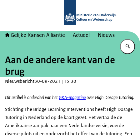
Naar de homepage van Gelijke kans
Ministerie van Onderwijs,
Cultuur en Wetenschap
Gelijke Kansen Alliantie
Actueel
Nieuws
Vu
Aan de andere kant van de
brug
Nieuwsbericht
30-09-2021 | 15:30
Dit artikel is onderdeel van het
GKA-magazine
over High Dosage Tutoring.
Stichting The Bridge Learning Interventions heeft High Dosage
Tutoring in Nederland op de kaart gezet. Het vertaalde de
Amerikaanse aanpak naar een Nederlandse versie, voerde
diverse pilots uit en onderzocht het effect van de tutoring. Een