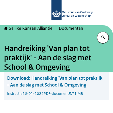
Naar de homepage van Gelijke kans
Ministerie van Onderwijs,
Cultuur en Wetenschap
Gelijke Kansen Alliantie
Documenten
Vu
Handreiking 'Van plan tot
praktijk' - Aan de slag met
School & Omgeving
Download:
Handreiking 'Van plan tot praktijk'
- Aan de slag met School & Omgeving
Instructie
26-01-2026
PDF-document
3.71 MB