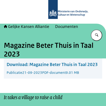
Naar de homepage van Gelijke kans
Ministerie van Onderwijs,
Cultuur en Wetenschap
Gelijke Kansen Alliantie
Documenten
Vu
Magazine Beter Thuis in Taal
2023
Download:
Magazine Beter Thuis in Taal 2023
Publicatie
21-09-2023
PDF-document
9.01 MB
It takes a village to raise a child