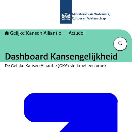
Naar de homepage van Gelijke kans
Ministerie van Onderwijs,
Cultuur en Wetenschap
Gelijke Kansen Alliantie
Actueel
Vu
Dashboard Kansengelijkheid
De Gelijke Kansen Alliantie (GKA) stelt met een uniek