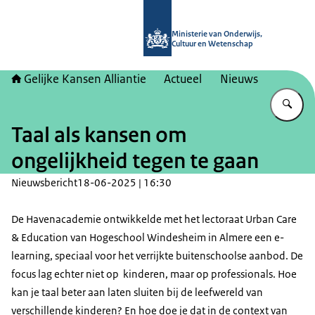
Naar de homepage van Gelijke kans
Ministerie van Onderwijs,
Cultuur en Wetenschap
Gelijke Kansen Alliantie
Actueel
Nieuws
Vu
Taal als kansen om
ongelijkheid tegen te gaan
Nieuwsbericht
18-06-2025 | 16:30
De Havenacademie ontwikkelde met het lectoraat Urban Care
& Education van Hogeschool Windesheim in Almere een e-
learning, speciaal voor het verrijkte buitenschoolse aanbod. De
focus lag echter niet op kinderen, maar op professionals. Hoe
kan je taal beter aan laten sluiten bij de leefwereld van
verschillende kinderen? En hoe doe je dat in de context van