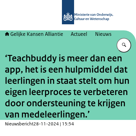
Naar de homepage van Gelijke kans
Ministerie van Onderwijs,
Cultuur en Wetenschap
Gelijke Kansen Alliantie
Actueel
Nieuws
Vu
‘Teachbuddy is meer dan een
app, het is een hulpmiddel dat
leerlingen in staat stelt om hun
eigen leerproces te verbeteren
door ondersteuning te krijgen
van medeleerlingen.’
Nieuwsbericht
28-11-2024 | 15:54