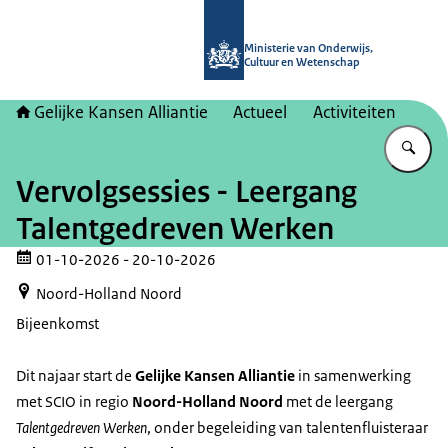
Naar de homepage van Gelijke kans
Ministerie van Onderwijs,
Cultuur en Wetenschap
Gelijke Kansen Alliantie
Actueel
Activiteiten
Vu
Vervolgsessies - Leergang
Talentgedreven Werken
01-10-2026
- 20-10-2026
Noord-Holland Noord
Bijeenkomst
Dit najaar start de
Gelijke Kansen Alliantie
in samenwerking
met SCIO
in regio
Noord-Holland Noord
met de leergang
Talentgedreven Werken
, onder begeleiding van talentenfluisteraar