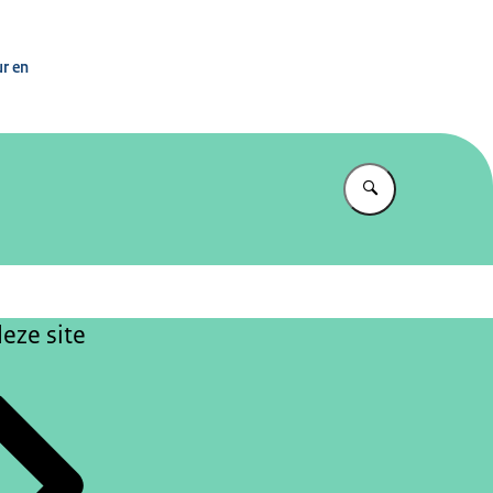
n
ur en
Vul in wat u z
eze site